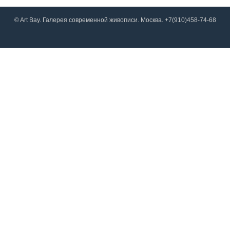
© Art Bay. Галерея современной живописи. Москва. +7(910)458-74-68