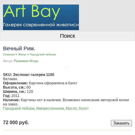
О галерее
Поиск
Художники
Вечный Рим.
Информация для покупателей
Главная
»
Жанр
»
Городской пейзаж
Автор:
Разживин Игорь
Размещение работ
Контакты
SKU: Экспонат галереи 1100
Ватикан.
Оформление:
Картина оформлена в багет
Личный кабинет
Высота, см.:
60
Ширина, см.:
120
Год:
2011
Наличие:
Картины нет в наличии. Возможно написание авторской копии
на заказ.
Городской пейзаж
,
Импрессионизм
,
Масло
,
Холст
72 000 руб.