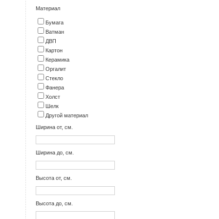
Материал
Бумага
Ватман
ДВП
Картон
Керамика
Оргалит
Стекло
Фанера
Холст
Шелк
Другой материал
Ширина от, см.
Ширина до, см.
Высота от, см.
Высота до, см.