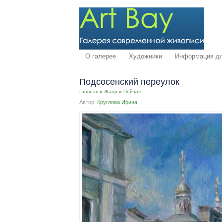
О галерее
Художники
Информация дл
Подсосенский переулок
Главная
»
Жанр
»
Пейзаж
Автор:
Круглова Ирина