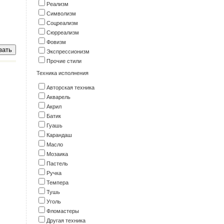
Реализм
Символизм
Соцреализм
Сюрреализм
Фовизм
Экспрессионизм
Прочие стили
Техника исполнения
Авторская техника
Акварель
Акрил
Батик
Гуашь
Карандаш
Масло
Мозаика
Пастель
Ручка
Темпера
Тушь
Уголь
Фломастеры
Другая техника