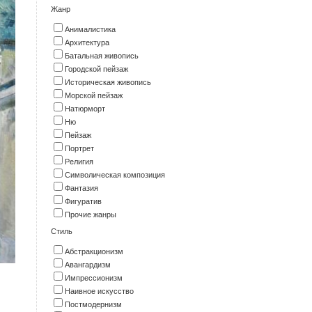
Жанр
Анималистика
Архитектура
Батальная живопись
Городской пейзаж
Историческая живопись
Морской пейзаж
Натюрморт
Ню
Пейзаж
Портрет
Религия
Символическая композиция
Фантазия
Фигуратив
Прочие жанры
Стиль
Абстракционизм
Авангардизм
Импрессионизм
Наивное искусство
Постмодернизм