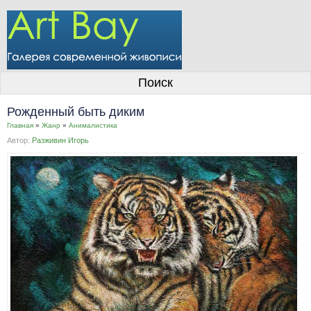
О галерее
Поиск
Художники
Рожденный быть диким
Информация для покупателей
Главная
»
Жанр
»
Анималистика
Автор:
Разживин Игорь
Размещение работ
Контакты
Личный кабинет