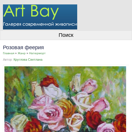
О галерее
Поиск
Художники
Розовая феерия
Информация для покупателей
Главная
»
Жанр
»
Натюрморт
Автор:
Круглова Светлана
Размещение работ
Контакты
Личный кабинет