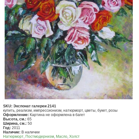
SKU: Экспонат галереи 2141
купить, реализм, импрессионизм, натюрморт, цветы, букет, розы
Оформление:
Картина не оформлена в багет
Высота, см.:
65
Ширина, см.:
50
Год:
2011
Наличие:
В наличии
Натюрморт
,
Постмодернизм
,
Масло
,
Холст