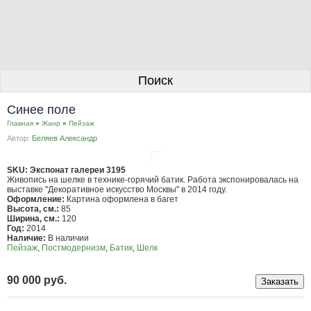
О галерее
Поиск
Художники
Синее поле
Информация для покупателей
Главная
»
Жанр
»
Пейзаж
Автор:
Беляев Александр
Размещение работ
Контакты
SKU: Экспонат галереи 3195
Живопись на шелке в технике-горячий батик. Работа экспонировалась на
выставке "Декоративное искусство Москвы" в 2014 году.
Личный кабинет
Оформление:
Картина оформлена в багет
Высота, см.:
85
Ширина, см.:
120
Год:
2014
Наличие:
В наличии
Пейзаж
,
Постмодернизм
,
Батик
,
Шелк
90 000 руб.