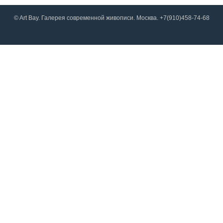
© Art Bay. Галерея современной живописи. Москва. +7(910)458-74-68