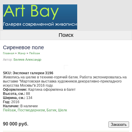
О галерее
Поиск
Художники
Сиреневое поле
Информация для покупателей
Главная
»
Жанр
»
Пейзаж
Автор:
Беляев Александр
Размещение работ
Контакты
SKU: Экспонат галереи 3196
Живопись на шелке в технике-горячий батик. Работа экспонировалась на
выставке "Мартовская выставка художников декоративно-прикладного
Личный кабинет
искусства Москвы"в 2016 году.
Оформление:
Картина оформлена в багет
Высота, см.:
88
Ширина, см.:
134
Год:
2016
Наличие:
В наличии
Пейзаж
,
Постмодернизм
,
Батик
,
Шелк
90 000 руб.