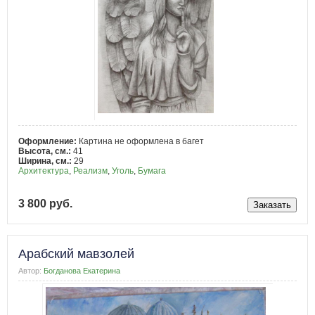
Оформление:
Картина не оформлена в багет
Высота, см.:
41
Ширина, см.:
29
Архитектура
,
Реализм
,
Уголь
,
Бумага
3 800 руб.
Арабский мавзолей
Автор:
Богданова Екатерина