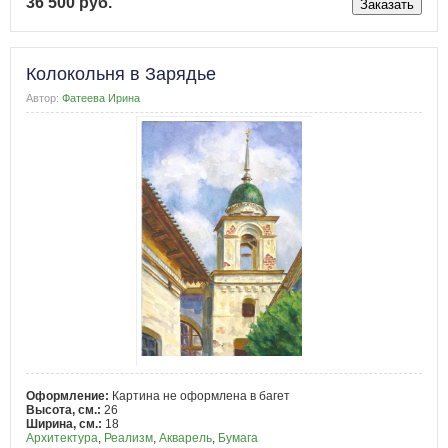
36 500 руб.
Колокольня в Зарядье
Автор:
Фатеева Ирина
Оформление:
Картина не оформлена в багет
Высота, см.:
26
Ширина, см.:
18
Архитектура
,
Реализм
,
Акварель
,
Бумага