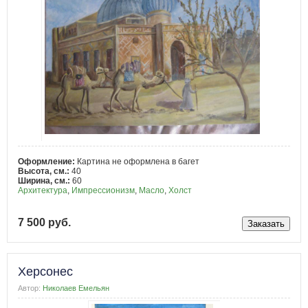
Оформление:
Картина не оформлена в багет
Высота, см.:
40
Ширина, см.:
60
Архитектура
,
Импрессионизм
,
Масло
,
Холст
7 500 руб.
Херсонес
Автор:
Николаев Емельян