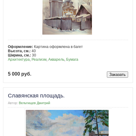
Оформление:
Картина оформлена в багет
Высота, см.:
40
Ширина, см.:
30
Архитектура
,
Реализм
,
Акварель
,
Бумага
5 000 руб.
Славянская площадь.
Автор:
Вельтищев Дмитрий