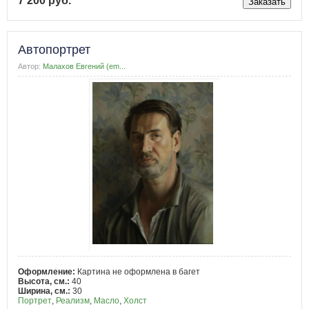
7 200 руб.
Автопортрет
Автор:
Малахов Евгений (em...
Оформление:
Картина не оформлена в багет
Высота, см.:
40
Ширина, см.:
30
Портрет
,
Реализм
,
Масло
,
Холст