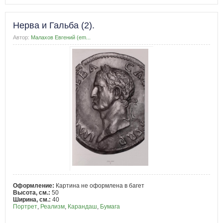
Нерва и Гальба (2).
Автор:
Малахов Евгений (em...
Оформление:
Картина не оформлена в багет
Высота, см.:
50
Ширина, см.:
40
Портрет
,
Реализм
,
Карандаш
,
Бумага