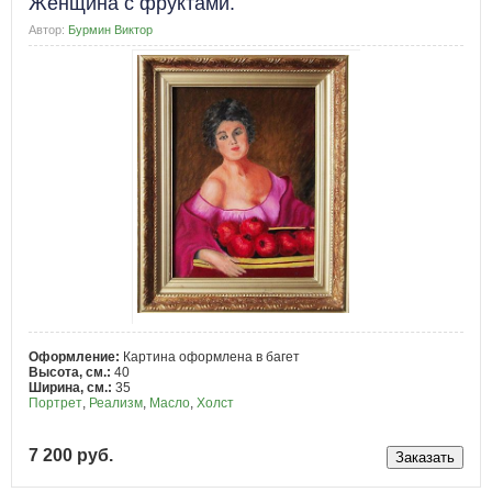
Женщина с фруктами.
Автор:
Бурмин Виктор
Оформление:
Картина оформлена в багет
Высота, см.:
40
Ширина, см.:
35
Портрет
,
Реализм
,
Масло
,
Холст
7 200 руб.