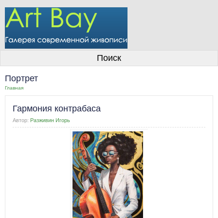
О галерее
Поиск
Художники
Портрет
Информация для покупателей
Главная
Размещение работ
Гармония контрабаса
Контакты
Автор:
Разживин Игорь
Личный кабинет