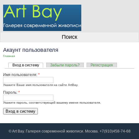
О галерее
Поиск
Художники
Акаунт пользователя
Информация для покупателей
Главная
Вход в систему
Забыли пароль?
Регистрация
Размещение работ
Имя пользователя:
*
Контакты
Укажите Ваше имя пользователя на сайте ArtBay.
Личный кабинет
Пароль:
*
Укажите пароль, соответствующий вашему имени пользователя.
© Art Bay. Галерея современной живописи. Москва. +7(910)458-74-68