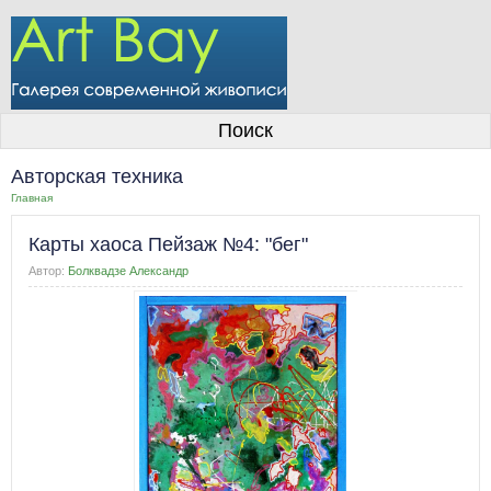
О галерее
Поиск
Художники
Авторская техника
Информация для покупателей
Главная
Размещение работ
Карты хаоса Пейзаж №4: "бег"
Контакты
Автор:
Болквадзе Александр
Личный кабинет