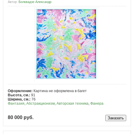
Автор:
Болквадзе Александр
Оформление:
Картина не оформлена в багет
Высота, см.:
91
Ширина, см.:
76
Фантазия
,
Абстракционизм
,
Авторская техника
,
Фанера
80 000 руб.