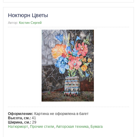
Ноктюрн Цветы
Автор:
Костин Сергей
Оформление:
Картина не оформлена в багет
Высота, см.:
41
Ширина, см.:
29
Натюрморт
,
Прочие стили
,
Авторская техника
,
Бумага