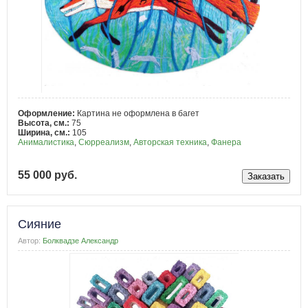
Оформление:
Картина не оформлена в багет
Высота, см.:
75
Ширина, см.:
105
Анималистика
,
Сюрреализм
,
Авторская техника
,
Фанера
55 000 руб.
Сияние
Автор:
Болквадзе Александр