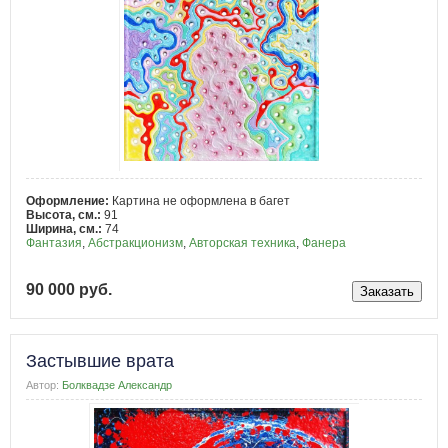
Оформление:
Картина не оформлена в багет
Высота, см.:
91
Ширина, см.:
74
Фантазия
,
Абстракционизм
,
Авторская техника
,
Фанера
90 000 руб.
Застывшие врата
Автор:
Болквадзе Александр