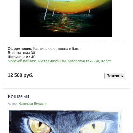
Оформление:
Картина оформлена в багет
Высота, см.:
30
Ширина, см.:
40
Морской пейзаж
,
Абстракционизм
,
Авторская техника
,
Холст
12 500 руб.
Кошачьи
Автор:
Николаев Емельян